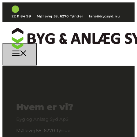
22 11 84 99
Møllevej 58, 6270 Tønder
lars@bygsyd.nu
Hvem er vi?
Byg og Anlæg Syd ApS
Møllevej 58, 6270 Tønder