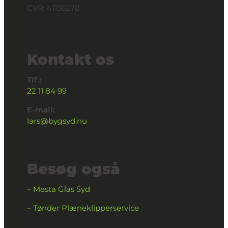
CVR: 41136278
Kontakt os
Tlf.:
22 11 84 99
E-mail:
lars@bygsyd.nu
Besøg også
– Mesta Glas Syd
– Tønder Plæneklipperservice