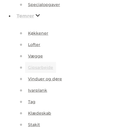
Specialopgaver
Tømrer
Køkkener
Lofter
Vægge
Gipsarbejde
Vinduer og døre
Ivarplank
Tag
Klædeskab
Stakit