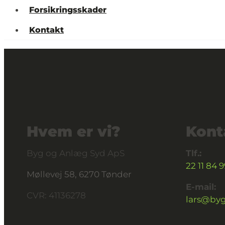
Forsikringsskader
Kontakt
Hvem er vi?
Kont
Byg og Anlæg Syd ApS
Tlf.:
22 11 84 
Møllevej 58, 6270 Tønder
E-mail:
CVR: 41136278
lars@byg