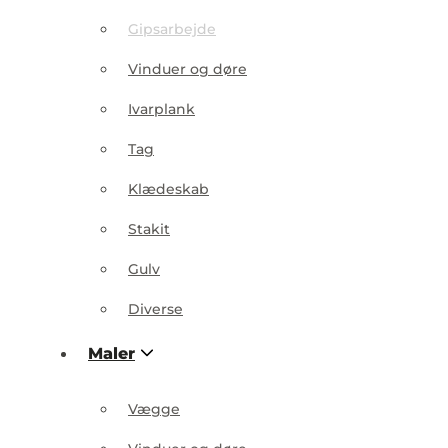
Gipsarbejde
Vinduer og døre
Ivarplank
Tag
Klædeskab
Stakit
Gulv
Diverse
Maler
Vægge