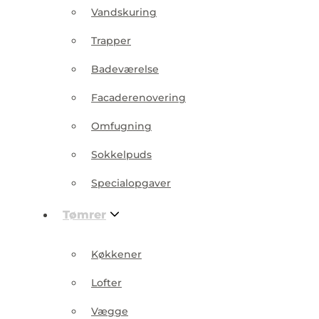
Vandskuring
Trapper
Badeværelse
Facaderenovering
Omfugning
Sokkelpuds
Specialopgaver
Tømrer
Køkkener
Lofter
Vægge