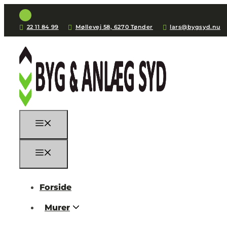
22 11 84 99
Møllevej 58, 6270 Tønder
lars@bygsyd.nu
Forside
Murer