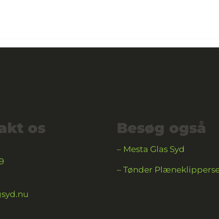
akt os
Besøg også
– Mesta Glas Syd
99
– Tønder Plæneklipperse
syd.nu