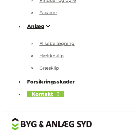
Vinduer og døre
Facader
Anlæg
Flisebelægning
Hækkeklip
Græsklip
Forsikringsskader
Kontakt