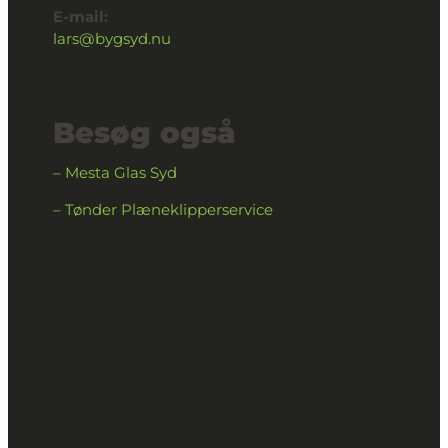
E-mail:
lars@bygsyd.nu
Besøg også
– Mesta Glas Syd
– Tønder Plæneklipperservice