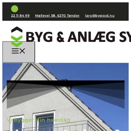
22 11 84 99
Møllevej 58, 6270 Tønder
lars@bygsyd.nu
Vi bygger din hverdag