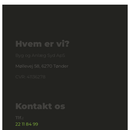
Hvem er vi?
Byg og Anlæg Syd ApS
Møllevej 58, 6270 Tønder
CVR: 41136278
Kontakt os
Tlf.:
22 11 84 99