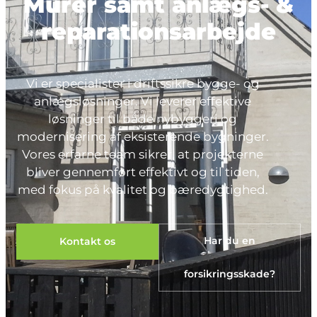
Murer samt anlægs- &
reparationsarbejde
Vi er specialister i driftssikre bygge- og
anlægsløsninger. Vi leverer effektive
løsninger til både nybyggeri og
modernisering af eksisterende bygninger.
Vores erfarne team sikrer, at projekterne
bliver gennemført effektivt og til tiden,
med fokus på kvalitet og bæredygtighed.
Har du en
Kontakt os
forsikringsskade?